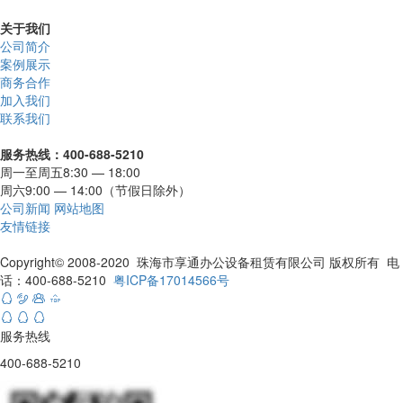
关于我们
公司简介
案例展示
商务合作
加入我们
联系我们
服务热线：400-688-5210
周一至周五8:30 — 18:00
周六9:00 — 14:00（节假日除外）
公司新闻
网站地图
友情链接
Copyright© 2008-2020 珠海市享通办公设备租赁有限公司 版权所有 电
话：400-688-5210
粤ICP备17014566号







服务热线
400-688-5210